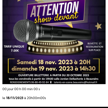
00
jour
00
h
00
min
00
s
le
18/11/2023
à 20h00m00s