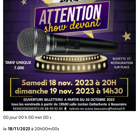
00
jour
00
h
00
min
00
s
le
18/11/2023
à 20h00m00s