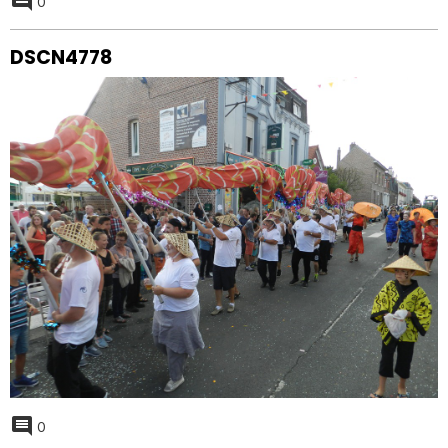
0
DSCN4778
0