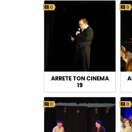
0
0
ARRETE TON CINEMA
A
19
0
0