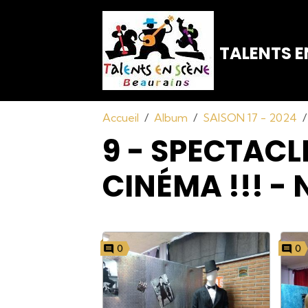
TALENTS E
Accueil
Album
SAISON 17 - 2024
9 - SPECTACL
CINÉMA !!! -
0
0