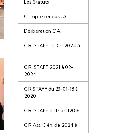
Les Statuts
Compte rendu C.A.
Délibération C.A.
C.R. STAFF de 03-2024 à
..
C.R. STAFF 2021 à 02-
2024
C.R.STAFF du 23-01-18 à
2020
C.R. STAFF 2013 à 012018
C.R Ass. Gén. de 2024 à