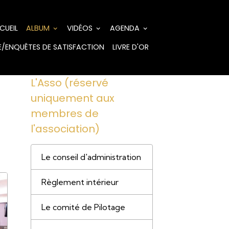
CUEIL
ALBUM
VIDÉOS
AGENDA
/ENQUÊTES DE SATISFACTION
LIVRE D'OR
L'Asso (réservé
uniquement aux
membres de
l'association)
Le conseil d'administration
Règlement intérieur
Le comité de Pilotage