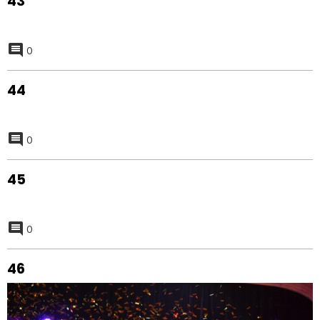
41
0
42
0
43