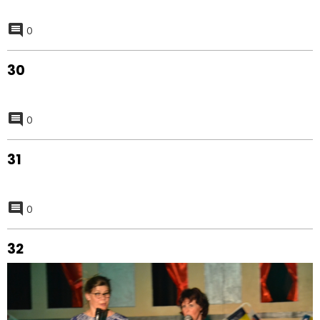
0
30
0
31
0
32