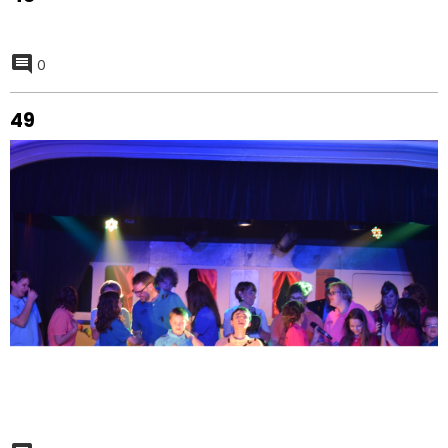
0
45
0
46