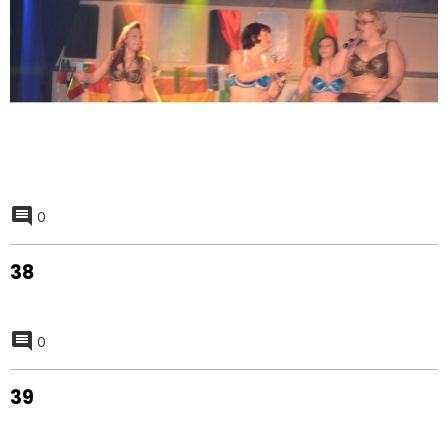
0
38
0
39