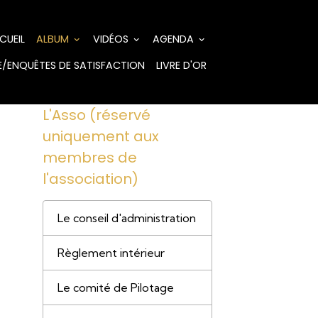
CUEIL
ALBUM
VIDÉOS
AGENDA
/ENQUÊTES DE SATISFACTION
LIVRE D'OR
L'Asso (réservé
uniquement aux
membres de
l'association)
Le conseil d'administration
Règlement intérieur
Le comité de Pilotage