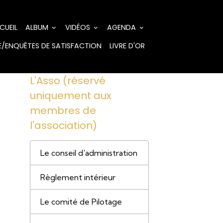
CUEIL
ALBUM
VIDÉOS
AGENDA
/ENQUÊTES DE SATISFACTION
LIVRE D'OR
L'Asso (réservé
uniquement aux
membres de
l'association)
Le conseil d'administration
Règlement intérieur
Le comité de Pilotage