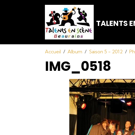
TALENTS E
Accueil
Album
Saison 5 - 2012
Ph
IMG_0518