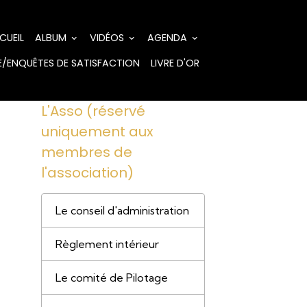
CUEIL
ALBUM
VIDÉOS
AGENDA
/ENQUÊTES DE SATISFACTION
LIVRE D'OR
L'Asso (réservé
uniquement aux
membres de
l'association)
Le conseil d'administration
Règlement intérieur
Le comité de Pilotage