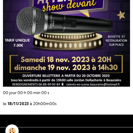
00
jour
00
h
00
min
00
s
le
18/11/2023
à 20h00m00s