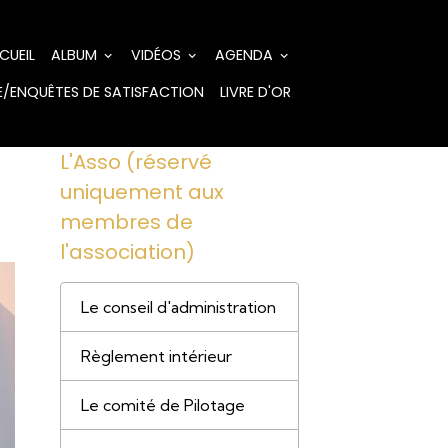
CUEIL
ALBUM
VIDÉOS
AGENDA
/ENQUÊTES DE SATISFACTION
LIVRE D'OR
L'Asso (réservé
uniquement aux
membres de
l'association)
Le conseil d'administration
Règlement intérieur
Le comité de Pilotage