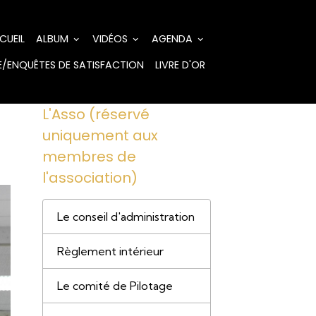
CUEIL
ALBUM
VIDÉOS
AGENDA
/ENQUÊTES DE SATISFACTION
LIVRE D'OR
L'Asso (réservé
uniquement aux
membres de
l'association)
Le conseil d'administration
Règlement intérieur
Le comité de Pilotage