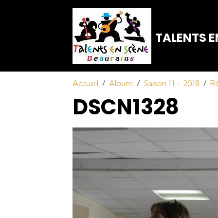
TALENTS E
Accueil
Album
Saison 11 - 2018
Ré
DSCN1328