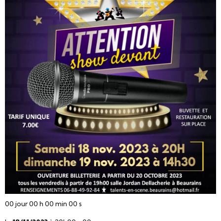
00
jour
00
h
00
min
00
s