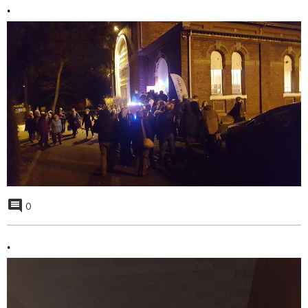
.
0
.