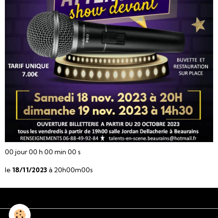
00
jour
00
h
00
min
00
s
le
18/11/2023
à 20h00m00s