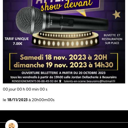
00
jour
00
h
00
min
00
s
le
18/11/2023
à 20h00m00s