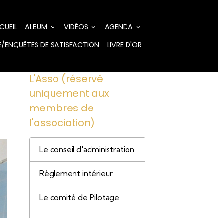
CUEIL
ALBUM
VIDÉOS
AGENDA
/ENQUÊTES DE SATISFACTION
LIVRE D'OR
L'Asso (réservé
uniquement aux
membres de
l'association)
Le conseil d'administration
Règlement intérieur
Le comité de Pilotage