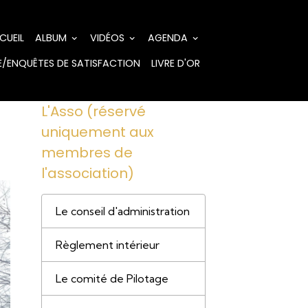
CUEIL
ALBUM
VIDÉOS
AGENDA
/ENQUÊTES DE SATISFACTION
LIVRE D'OR
L'Asso (réservé
uniquement aux
membres de
l'association)
Le conseil d'administration
Règlement intérieur
Le comité de Pilotage