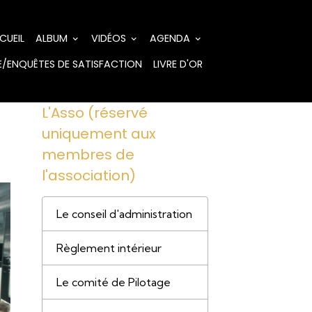
CUEIL
ALBUM
VIDÉOS
AGENDA
/ENQUÊTES DE SATISFACTION
LIVRE D'OR
L'Asso (réservé
uniquement aux
membres de
l'association)
Le conseil d'administration
Règlement intérieur
Le comité de Pilotage