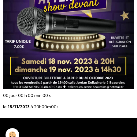
00
jour
00
h
00
min
00
s
le
18/11/2023
à 20h00m00s