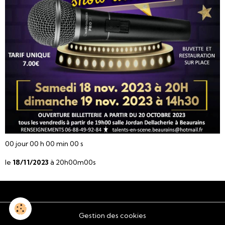
00
jour
00
h
00
min
00
s
le
18/11/2023
à 20h00m00s
Gestion des cookies