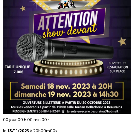
00
jour
00
h
00
min
00
s
le
18/11/2023
à 20h00m00s