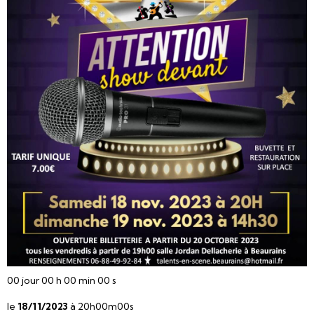
00
jour
00
h
00
min
00
s
le
18/11/2023
à 20h00m00s