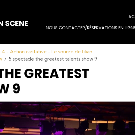
AC
N SCENE
NOUS CONTACTER/RÉSERVATIONS EN LIGNE
4 - Action caritative - Le sourire de Lilian
w
5 spectacle the greatest talents show 9
THE GREATEST
W 9