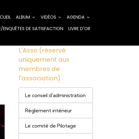
CUEIL
ALBUM
VIDÉOS
AGENDA
/ENQUÊTES DE SATISFACTION
LIVRE D'OR
L'Asso (réservé
uniquement aux
membres de
l'association)
Le conseil d'administration
Règlement intérieur
Le comité de Pilotage