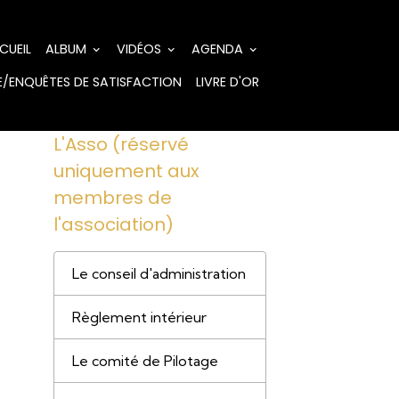
CUEIL
ALBUM
VIDÉOS
AGENDA
/ENQUÊTES DE SATISFACTION
LIVRE D'OR
L'Asso (réservé
uniquement aux
membres de
l'association)
Le conseil d'administration
Règlement intérieur
Le comité de Pilotage