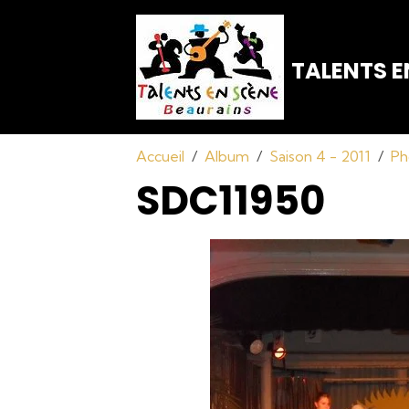
TALENTS E
Accueil
Album
Saison 4 - 2011
Ph
SDC11950