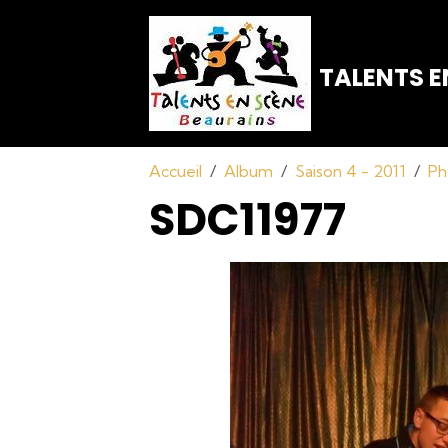
TALENTS E
Accueil
Album
Saison 4 - 2011
Ph
SDC11977