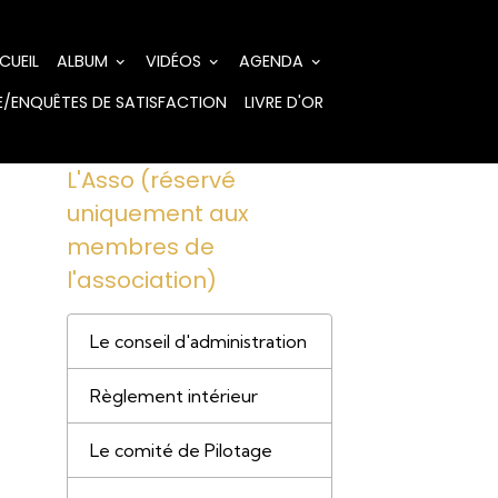
CUEIL
ALBUM
VIDÉOS
AGENDA
/ENQUÊTES DE SATISFACTION
LIVRE D'OR
L'Asso (réservé
uniquement aux
membres de
l'association)
Le conseil d'administration
Règlement intérieur
Le comité de Pilotage