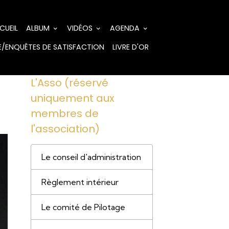
CUEIL
ALBUM
VIDÉOS
AGENDA
/ENQUÊTES DE SATISFACTION
LIVRE D'OR
L'Asso (réservé
uniquement aux
membres de
l'association)
Le conseil d'administration
Règlement intérieur
Le comité de Pilotage