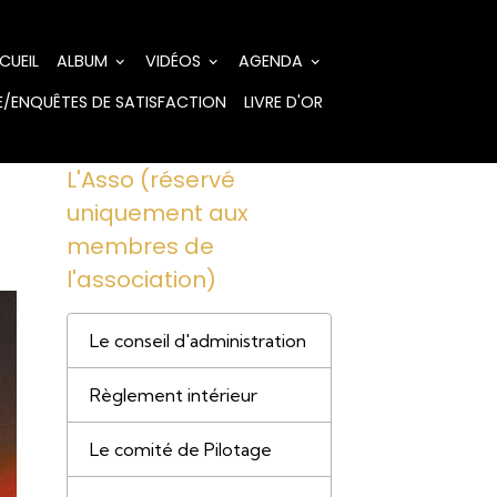
CUEIL
ALBUM
VIDÉOS
AGENDA
/ENQUÊTES DE SATISFACTION
LIVRE D'OR
L'Asso (réservé
uniquement aux
membres de
l'association)
Le conseil d'administration
Règlement intérieur
Le comité de Pilotage