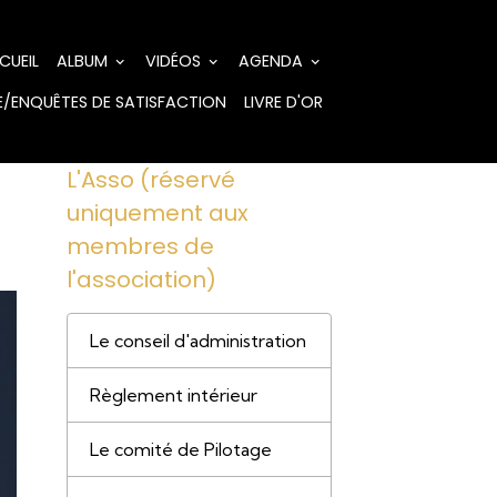
CUEIL
ALBUM
VIDÉOS
AGENDA
/ENQUÊTES DE SATISFACTION
LIVRE D'OR
L'Asso (réservé
uniquement aux
membres de
l'association)
Le conseil d'administration
Règlement intérieur
Le comité de Pilotage