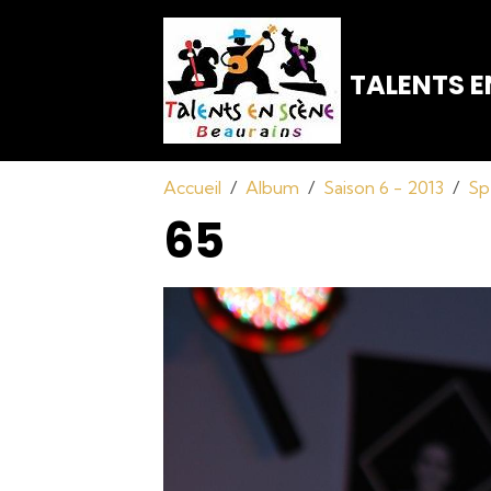
TALENTS E
Accueil
Album
Saison 6 - 2013
Sp
65