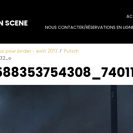
AC
N SCENE
NOUS CONTACTER/RÉSERVATIONS EN LIGNE
us pour Jordan - août 2013
Putsch
932_o
588353754308_7401