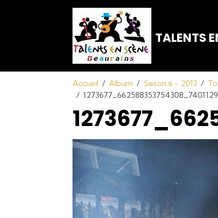
TALENTS E
Accueil
Album
Saison 6 - 2013
To
1273677_662588353754308_740112
1273677_662