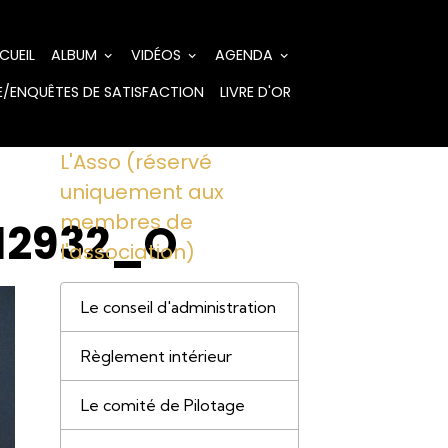
CUEIL
ALBUM
VIDÉOS
AGENDA
/ENQUÊTES DE SATISFACTION
LIVRE D'OR
L'Asso (réservé
uniquement aux
membres de
12932_O
l'association)
Le conseil d'administration
Règlement intérieur
Le comité de Pilotage