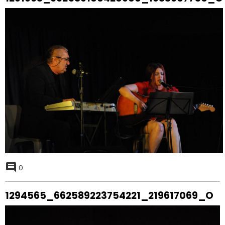
0
1294565_662589223754221_219617069_O