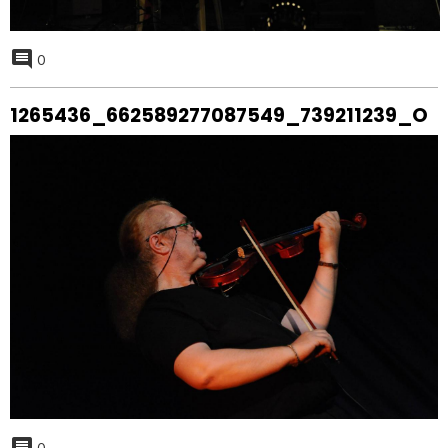
0
1265436_662589277087549_739211239_O