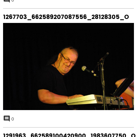
0
1267703_662589207087556_28128305_O
0
1291963_662589100420900_1983607750_O