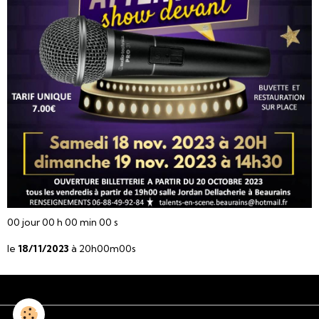
00
jour
00
h
00
min
00
s
le
18/11/2023
à 20h00m00s