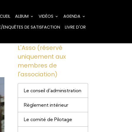
CUEIL
ALBUM
VIDÉOS
AGENDA
/ENQUÊTES DE SATISFACTION
LIVRE D'OR
L'Asso (réservé
uniquement aux
membres de
l'association)
Le conseil d'administration
Règlement intérieur
Le comité de Pilotage