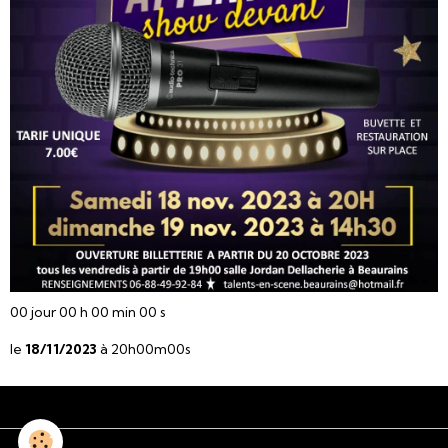
00
jour
00
h
00
min
00
s
le
18/11/2023
à 20h00m00s