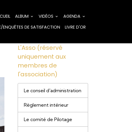
CUEIL
ALBUM
VIDÉOS
AGENDA
/ENQUÊTES DE SATISFACTION
LIVRE D'OR
L'Asso (réservé
uniquement aux
membres de
l'association)
Le conseil d'administration
Règlement intérieur
Le comité de Pilotage