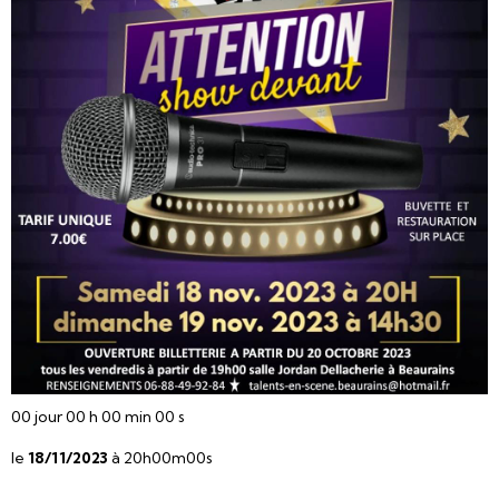
00
jour
00
h
00
min
00
s
le
18/11/2023
à 20h00m00s