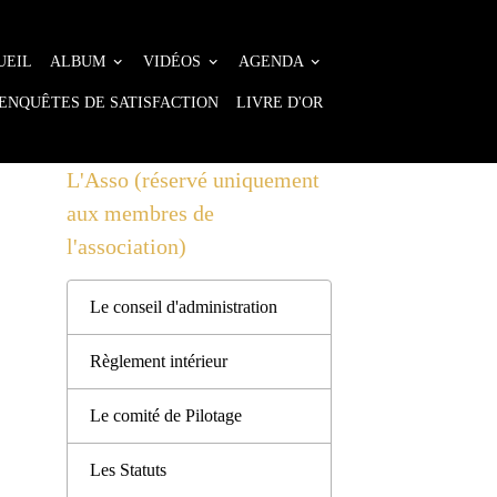
UEIL
ALBUM
VIDÉOS
AGENDA
ENQUÊTES DE SATISFACTION
LIVRE D'OR
L'Asso (réservé uniquement
aux membres de
l'association)
Le conseil d'administration
Règlement intérieur
Le comité de Pilotage
Les Statuts